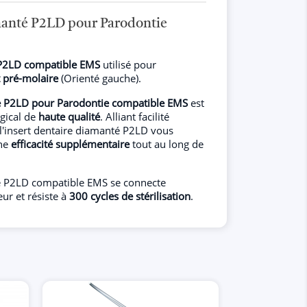
manté P2LD pour Parodontie
é P2LD compatible EMS
utilisé pour
t pré-molaire
(Orienté gauche).
té P2LD pour Parodontie compatible EMS
est
rgical de
haute qualité
. Alliant facilité
e, l'insert dentaire diamanté P2LD vous
ne
efficacité supplémentaire
tout au long de
té P2LD compatible EMS se connecte
eur et résiste à
300 cycles de stérilisation
.