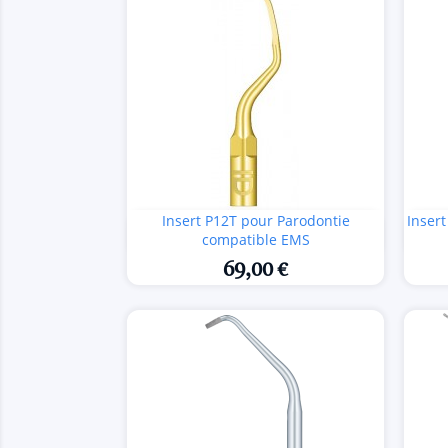
Insert P12T pour Parodontie
Inser

Aperçu rapide
compatible EMS
69,00 €