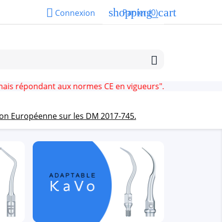
shopping_cart

Panier
(0)
Connexion

ondant aux normes CE en vigueurs".
ion Européenne sur les DM 2017-745.