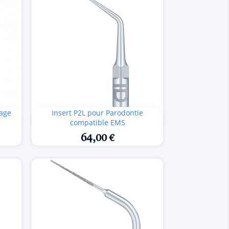
age
Insert P2L pour Parodontie

Aperçu rapide
compatible EMS
64,00 €