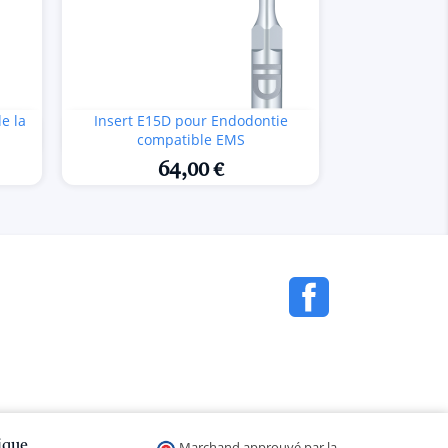
e la
Insert E15D pour Endodontie

Aperçu rapide
compatible EMS
64,00 €
Facebook
ique
Marchand approuvé par la