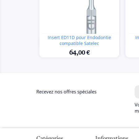
Insert ED11D pour Endodontie
I

Aperçu rapide
compatible Satelec
64,00 €
Recevez nos offres spéciales
V
m
Catégories
Informations